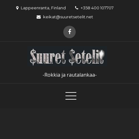
Skip
Lappeenranta, Finland
+358 400 107707
to
keikat@suuretsetelit.net
content
-Rokkia ja rautalankaa-