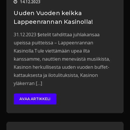
14.12.2023
Uuden Vuoden keikka
Lappeenrannan Kasinolla!
31.12.2023 $etelit tahdittaa juhlakansaa
upeissa puitteissa – Lappeenrannan
Kasinolla.Tule viettämään upea ilta
kanssamme, nauttien menevästä musiikista,
Kasinon herkullisesta uuden vuoden buffet-
kattauksesta ja ilotulituksista, Kasinon
yläkerran […]
AVAA ARTIKKELI